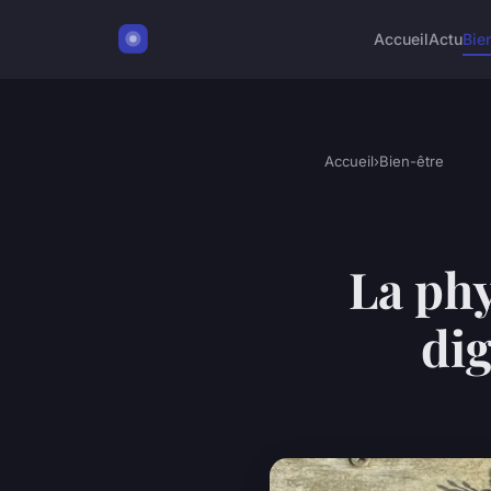
Accueil
Actu
Bie
Accueil
›
Bien-être
La phy
dig