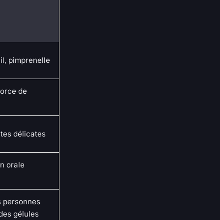
l, pimprenelle
corce de
tes délicates
n orale
es personnes
des gélules