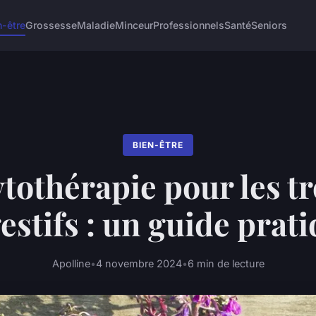
n-être
Grossesse
Maladie
Minceur
Professionnels
Santé
Seniors
BIEN-ÊTRE
tothérapie pour les t
estifs : un guide prat
Apolline
•
4 novembre 2024
•
6 min de lecture