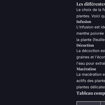
Les différent
Le choix de la f
plantes. Voici q
Infusion
L'infusion est i
menthe poivrée et
la plante (feuill
Décoction
La décoction est
graines et l'éco
l'eau pour extrai
Macération
La macération es
actifs des plant
plantes délicat
Tableau compa