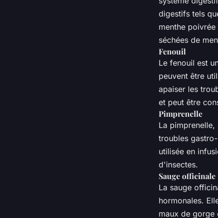
système digestif
digestifs tels q
menthe poivrée s
séchées de ment
Fenouil
Le fenouil est un
peuvent être util
apaiser les trou
et peut être co
Pimprenelle
La pimprenelle,
troubles gastro-
utilisée en infu
d'insectes.
Sauge officinale
La sauge officin
hormonales. Elle
maux de gorge 