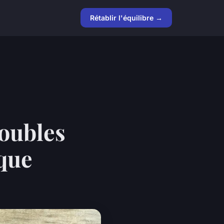
Rétablir l'équilibre →
roubles
ique