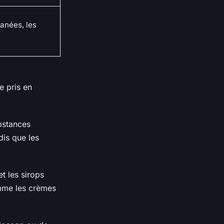
tanées, les
e pris en
ubstances
dis que les
t les sirops
omme les crèmes