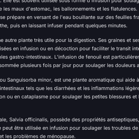
. Elle est souvent utilisée sous forme d'infusion pour soulag
ue les maux d'estomac, les ballonnements et les flatulences. 
e prépare en versant de l'eau bouillante sur des feuilles fr
he, puis en laissant infuser pendant quelques minutes.
e autre plante très utile pour la digestion. Ses graines et ses
isées en infusion ou en décoction pour faciliter le transit inte
bles gastro-intestinaux. L'infusion de fenouil est particuliè
nsommée plusieurs fois par jour pour soulager les douleurs
 ou
Sanguisorba minor
, est une plante aromatique qui aide à
intestinaux tels que les diarrhées et les inflammations légère
sion ou en cataplasme pour soulager les petites blessures et 
ale,
Salvia officinalis
, possède des propriétés antiseptiques,
 peut être utilisée en infusion pour soulager les troubles de 
et les problèmes de ménopause.