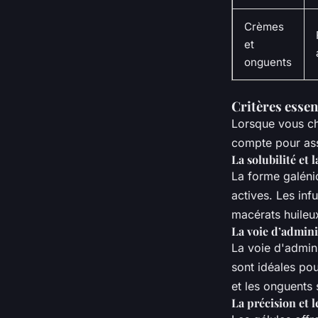
Crèmes
et
onguents
Critères essen
Lorsque vous cho
compte pour assu
La solubilité et 
La forme galéniq
actives. Les in
macérats huileu
La voie d’admini
La voie d'admini
sont idéales po
et les onguents 
La précision et 