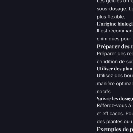
Les gélules offr
sous-dosage. Le
plus flexible.
L’origine biolog
Il est recommand
chimiques pour 
Préparer des 
Préparer des re
condition de su
Utiliser des plan
Utilisez des bou
manière optimal
nocifs.
Suivre les dosag
Référez-vous à 
et efficaces. P
des plantes ou 
Exemples de 