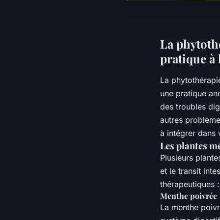
La phytothé
pratique à 
La phytothérapie
une pratique an
des troubles di
autres problèmes
à intégrer dans 
Les plantes mé
Plusieurs plante
et le transit in
thérapeutiques :
Menthe poivrée
La menthe poivré