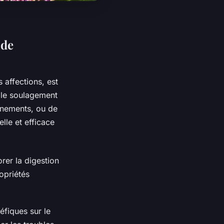
ide
s affections, est
 le soulagement
nnements, ou de
lle et efficace
rer la digestion
ropriétés
éfiques sur le