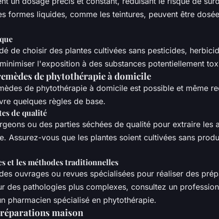
ent un dosage précis et constant, réduisant le risque de su
s formes liquides, comme les teintures, peuvent être dosé
ique
é de choisir des plantes cultivées sans pesticides, herbici
minimiser l'exposition à des substances potentiellement tox
remèdes de phytothérapie à domicile
mèdes de phytothérapie à domicile est possible et même 
ivre quelques règles de base.
tes de qualité
rgeons ou des parties séchées de qualité pour extraire les a
e. Assurez-vous que les plantes soient cultivées sans produ
es et les méthodes traditionnelles
des ouvrages ou revues spécialisées pour réaliser des prép
our des pathologies plus complexes, consultez un profession
un pharmacien spécialisé en phytothérapie.
préparations maison