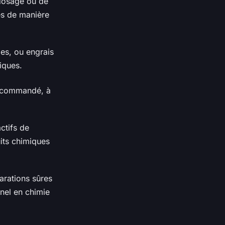
rdosage ou de
es de manière
des, ou engrais
iques.
recommandé, à
ctifs de
its chimiques
arations sûres
nel en chimie