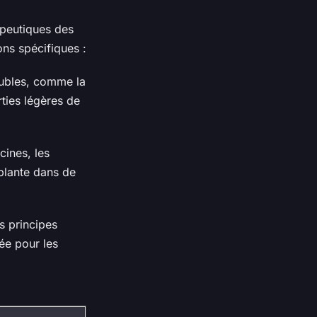
apeutiques des
ons spécifiques :
olubles, comme la
rties légères de
cines, les
 plante dans de
s principes
ée pour les