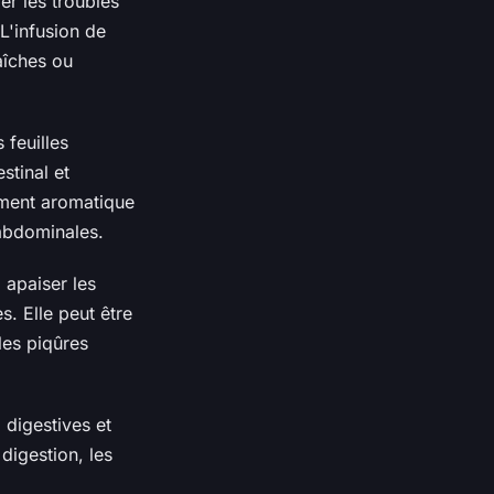
er les troubles
L'infusion de
aîches ou
 feuilles
stinal et
rement aromatique
 abdominales.
 apaiser les
s. Elle peut être
les piqûres
 digestives et
digestion, les