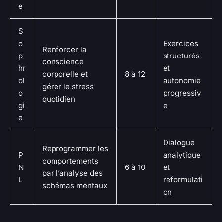
e
S
o
Exercices
Renforcer la
p
structurés
conscience
hr
et
corporelle et
8 à 12
ol
autonomie
gérer le stress
o
progressiv
quotidien
gi
e
e
Dialogue
Reprogrammer les
P
analytique
comportements
N
6 à 10
et
par l’analyse des
L
reformulati
schémas mentaux
on