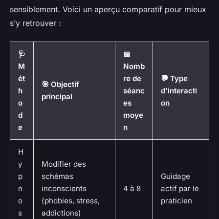
sensiblement. Voici un aperçu comparatif pour mieux
s’y retrouver :
🩺
📅
M
Nomb
ét
re de
💬 Type
🎯 Objectif
h
séanc
d'interacti
principal
o
es
on
d
moye
e
n
H
y
Modifier des
p
schémas
Guidage
n
inconscients
4 à 8
actif par le
o
(phobies, stress,
praticien
s
addictions)